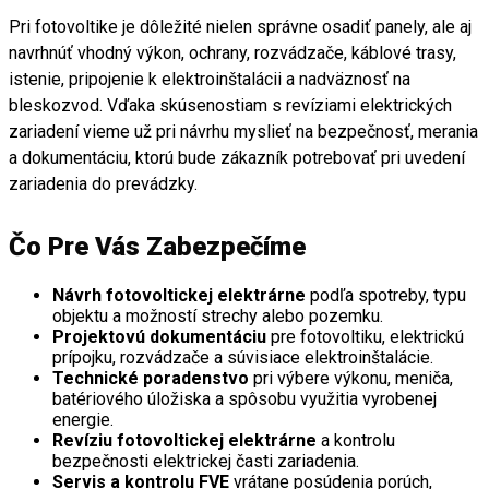
Pri fotovoltike je dôležité nielen správne osadiť panely, ale aj
navrhnúť vhodný výkon, ochrany, rozvádzače, káblové trasy,
istenie, pripojenie k elektroinštalácii a nadväznosť na
bleskozvod. Vďaka skúsenostiam s revíziami elektrických
zariadení vieme už pri návrhu myslieť na bezpečnosť, merania
a dokumentáciu, ktorú bude zákazník potrebovať pri uvedení
zariadenia do prevádzky.
Čo Pre Vás Zabezpečíme
Návrh fotovoltickej elektrárne
podľa spotreby, typu
objektu a možností strechy alebo pozemku.
Projektovú dokumentáciu
pre fotovoltiku, elektrickú
prípojku, rozvádzače a súvisiace elektroinštalácie.
Technické poradenstvo
pri výbere výkonu, meniča,
batériového úložiska a spôsobu využitia vyrobenej
energie.
Revíziu fotovoltickej elektrárne
a kontrolu
bezpečnosti elektrickej časti zariadenia.
Servis a kontrolu FVE
vrátane posúdenia porúch,