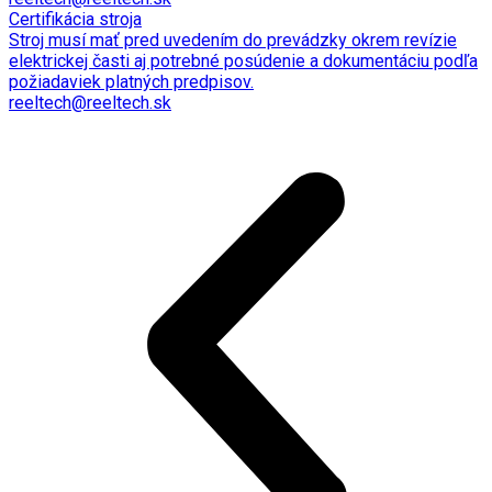
Certifikácia stroja
Stroj musí mať pred uvedením do prevádzky okrem revízie
elektrickej časti aj potrebné posúdenie a dokumentáciu podľa
požiadaviek platných predpisov.
reeltech@reeltech.sk