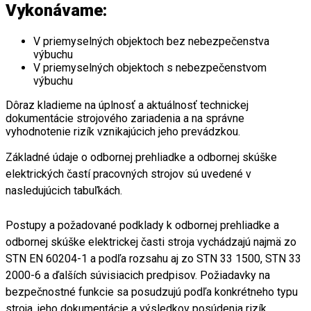
Vykonávame:
V priemyselných objektoch bez nebezpečenstva
výbuchu
V priemyselných objektoch s nebezpečenstvom
výbuchu
Dôraz kladieme na úplnosť a aktuálnosť technickej
dokumentácie strojového zariadenia a na správne
vyhodnotenie rizík vznikajúcich jeho prevádzkou.
Základné údaje o odbornej prehliadke a odbornej skúške
elektrických častí pracovných strojov sú uvedené v
nasledujúcich tabuľkách.
Postupy a požadované podklady k odbornej prehliadke a
odbornej skúške elektrickej časti stroja vychádzajú najmä zo
STN EN 60204-1 a podľa rozsahu aj zo STN 33 1500, STN 33
2000-6 a ďalších súvisiacich predpisov. Požiadavky na
bezpečnostné funkcie sa posudzujú podľa konkrétneho typu
stroja, jeho dokumentácie a výsledkov posúdenia rizík.