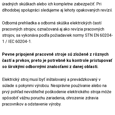
úradných skúškach alebo ich kompletne zabezpečiť. Pri
dlhodobej spolupráci sledujeme aj lehoty opakovaných revízií.
Odborná prehliadka a odborná skúška elektrických častí
pracovných strojov, označovaná aj ako revízia pracovných
strojov, sa vykonáva podľa požiadaviek normy STN EN 60204-
1 / IEC 60204-1.
Pevne pripojené pracovné stroje sú zložené z rôznych
častí a prvkov, preto je potrebné ku kontrole pristupovať
so širokými odbornými znalosťami z danej oblasti.
Elektrický stroj musí byť inštalovaný a prevádzkovaný v
súlade s pokynmi výrobcu. Nesprávne používanie alebo na
prvý pohľad neviditeľné poškodenie elektrického stroja môže
spôsobiť vážnu poruchu zariadenia, ohrozenie zdravia
pracovníkov a odstavenie výroby.