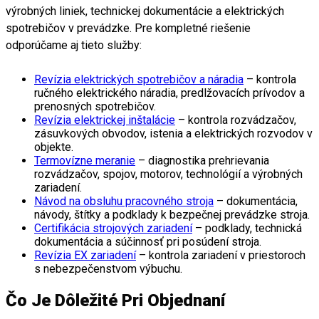
výrobných liniek, technickej dokumentácie a elektrických
spotrebičov v prevádzke. Pre kompletné riešenie
odporúčame aj tieto služby:
Revízia elektrických spotrebičov a náradia
– kontrola
ručného elektrického náradia, predlžovacích prívodov a
prenosných spotrebičov.
Revízia elektrickej inštalácie
– kontrola rozvádzačov,
zásuvkových obvodov, istenia a elektrických rozvodov v
objekte.
Termovízne meranie
– diagnostika prehrievania
rozvádzačov, spojov, motorov, technológií a výrobných
zariadení.
Návod na obsluhu pracovného stroja
– dokumentácia,
návody, štítky a podklady k bezpečnej prevádzke stroja.
Certifikácia strojových zariadení
– podklady, technická
dokumentácia a súčinnosť pri posúdení stroja.
Revízia EX zariadení
– kontrola zariadení v priestoroch
s nebezpečenstvom výbuchu.
Čo Je Dôležité Pri Objednaní