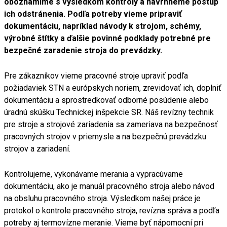
oboznámime s výsledkom kontroly a navrhneme postup
ich odstránenia. Podľa potreby vieme pripraviť
dokumentáciu, napríklad návody k strojom, schémy,
výrobné štítky a ďalšie povinné podklady potrebné pre
bezpečné zaradenie stroja do prevádzky.
Pre zákazníkov vieme pracovné stroje upraviť podľa
požiadaviek STN a európskych noriem, zrevidovať ich, doplniť
dokumentáciu a sprostredkovať odborné posúdenie alebo
úradnú skúšku Technickej inšpekcie SR. Náš revízny technik
pre stroje a strojové zariadenia sa zameriava na bezpečnosť
pracovných strojov v priemysle a na bezpečnú prevádzku
strojov a zariadení.
Kontrolujeme, vykonávame merania a vypracúvame
dokumentáciu, ako je manuál pracovného stroja alebo návod
na obsluhu pracovného stroja. Výsledkom našej práce je
protokol o kontrole pracovného stroja, revízna správa a podľa
potreby aj termovízne meranie. Vieme byť nápomocní pri