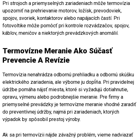
Pri strojoch a priemyselných zariadeniach môže termovízia
upozorniť na prehrievanie motorov, ložísk, prevodoviek,
spojov, svoriek, kontaktorov alebo napájacích častí. Pri
fotovoltike môže pomôcť pri kontrole rozvádzačov, spojov,
káblov, meničov a niektorých prevádzkových anomálií.
Termovízne Meranie Ako Súčasť
Prevencie A Revízie
Termovízia nenahrádza odbornú prehliadku a odbornú skúšku
elektrického zariadenia, ale výborne ju dopĺňa. Pri pravidelnej
údržbe pomáha nájsť miesta, ktoré si vyžadujú dotiahnutie,
opravu, výmenu alebo podrobnejšie meranie. Pre firmy a
priemyselné prevádzky je termovízne meranie vhodné zaradiť
do preventívnej údržby, najmä pri zariadeniach, ktorých
výpadok by spôsobil prestoj výroby.
Ak sa pri termovízii nájde závažný problém, vieme nadviazať