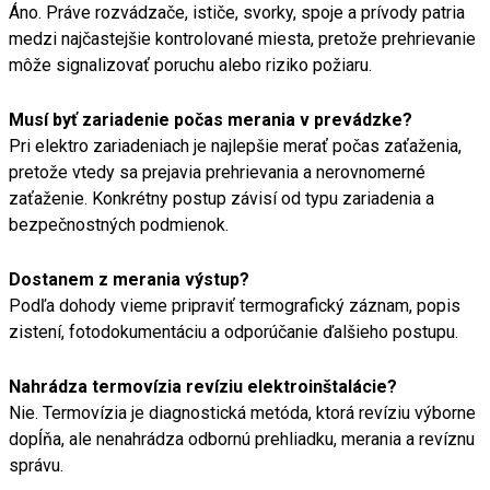
Áno. Práve rozvádzače, ističe, svorky, spoje a prívody patria
medzi najčastejšie kontrolované miesta, pretože prehrievanie
môže signalizovať poruchu alebo riziko požiaru.
Musí byť zariadenie počas merania v prevádzke?
Pri elektro zariadeniach je najlepšie merať počas zaťaženia,
pretože vtedy sa prejavia prehrievania a nerovnomerné
zaťaženie. Konkrétny postup závisí od typu zariadenia a
bezpečnostných podmienok.
Dostanem z merania výstup?
Podľa dohody vieme pripraviť termografický záznam, popis
zistení, fotodokumentáciu a odporúčanie ďalšieho postupu.
Nahrádza termovízia revíziu elektroinštalácie?
Nie. Termovízia je diagnostická metóda, ktorá revíziu výborne
dopĺňa, ale nenahrádza odbornú prehliadku, merania a revíznu
správu.