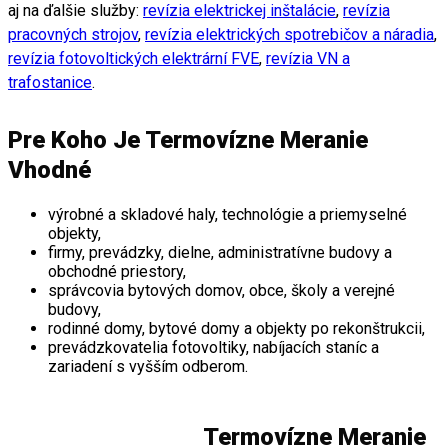
aj na ďalšie služby:
revízia elektrickej inštalácie
,
revízia
pracovných strojov
,
revízia elektrických spotrebičov a náradia
,
revízia fotovoltických elektrární FVE
,
revízia VN a
trafostanice
.
Pre Koho Je Termovízne Meranie
Vhodné
výrobné a skladové haly, technológie a priemyselné
objekty,
firmy, prevádzky, dielne, administratívne budovy a
obchodné priestory,
správcovia bytových domov, obce, školy a verejné
budovy,
rodinné domy, bytové domy a objekty po rekonštrukcii,
prevádzkovatelia fotovoltiky, nabíjacích staníc a
zariadení s vyšším odberom.
Termovízne Meranie