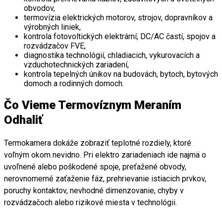
obvodov,
termovízia elektrických motorov, strojov, dopravníkov a
výrobných liniek,
kontrola fotovoltických elektrární, DC/AC častí, spojov a
rozvádzačov FVE,
diagnostika technológií, chladiacich, vykurovacích a
vzduchotechnických zariadení,
kontrola tepelných únikov na budovách, bytoch, bytových
domoch a rodinných domoch.
Čo Vieme Termovíznym Meraním
Odhaliť
Termokamera dokáže zobraziť teplotné rozdiely, ktoré
voľným okom nevidno. Pri elektro zariadeniach ide najmä o
uvoľnené alebo poškodené spoje, preťažené obvody,
nerovnomerné zaťaženie fáz, prehrievanie istiacich prvkov,
poruchy kontaktov, nevhodné dimenzovanie, chyby v
rozvádzačoch alebo rizikové miesta v technológii.