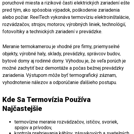
poruchové miesta a rizikové časti elektrických zariadení ešte
pred tým, ako spôsobia výpadok, poškodenie zariadenia
alebo požiar. ReelTech vykonáva termovíziu elektroinštalácie,
rozvádzačov, strojov, motorov, výrobných liniek, technológií,
fotovoltiky a technických zariadení v prevádzke.
Meranie termokamerou je vhodné pre firmy, priemyselné
objekty, výrobné haly, sklady, prevádzky, správcov budov,
bytové domy aj rodinné domy. Výhodou je, že veľa porúch je
možné zachytiť bez demontáže a počas bežnej prevádzky
zariadenia. Výstupom môže byť termografický záznam,
vyhodnotenie nálezov a odporúčanie ďalšieho postupu.
Kde Sa Termovízia Používa
Najčastejšie
termovízne meranie rozvádzačov, ističov, svoriek,
spojov a prívodov,
kontrola prehrievania káblov, zásuvkových a svetelných