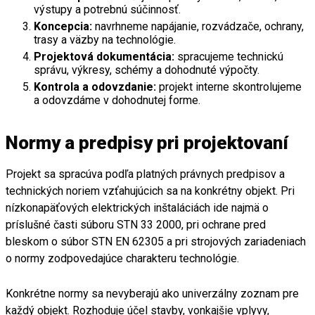
výstupy a potrebnú súčinnosť.
Koncepcia:
navrhneme napájanie, rozvádzače, ochrany,
trasy a väzby na technológie.
Projektová dokumentácia:
spracujeme technickú
správu, výkresy, schémy a dohodnuté výpočty.
Kontrola a odovzdanie:
projekt interne skontrolujeme
a odovzdáme v dohodnutej forme.
Normy a predpisy pri projektovaní
Projekt sa spracúva podľa platných právnych predpisov a
technických noriem vzťahujúcich sa na konkrétny objekt. Pri
nízkonapäťových elektrických inštaláciách ide najmä o
príslušné časti súboru STN 33 2000, pri ochrane pred
bleskom o súbor STN EN 62305 a pri strojových zariadeniach
o normy zodpovedajúce charakteru technológie.
Konkrétne normy sa nevyberajú ako univerzálny zoznam pre
každý objekt. Rozhoduje účel stavby, vonkajšie vplyvy,