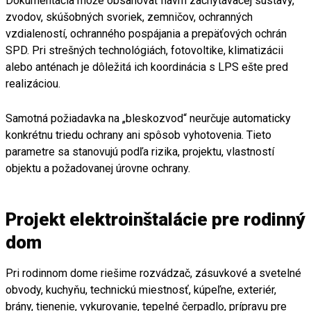
Dokumentácia môže obsahovať návrh zachytávacej sústavy,
zvodov, skúšobných svoriek, zemničov, ochranných
vzdialeností, ochranného pospájania a prepäťových ochrán
SPD. Pri strešných technológiách, fotovoltike, klimatizácii
alebo anténach je dôležitá ich koordinácia s LPS ešte pred
realizáciou.
Samotná požiadavka na „bleskozvod“ neurčuje automaticky
konkrétnu triedu ochrany ani spôsob vyhotovenia. Tieto
parametre sa stanovujú podľa rizika, projektu, vlastností
objektu a požadovanej úrovne ochrany.
Projekt elektroinštalácie pre rodinný
dom
Pri rodinnom dome riešime rozvádzač, zásuvkové a svetelné
obvody, kuchyňu, technickú miestnosť, kúpeľne, exteriér,
brány, tienenie, vykurovanie, tepelné čerpadlo, prípravu pre